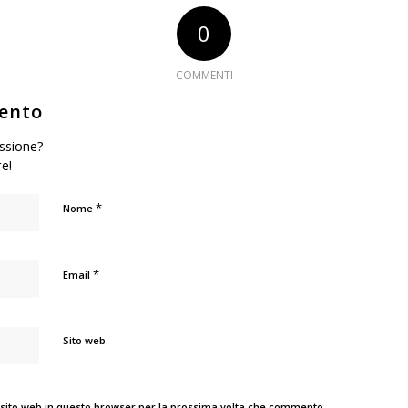
0
COMMENTI
ento
ussione?
re!
*
Nome
*
Email
Sito web
 sito web in questo browser per la prossima volta che commento.